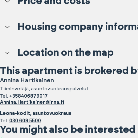
Price and costs
Housing company inform
Location on the map
This apartment is brokered b
Annina
Hartikainen
Tiiminvetäjä, asuntovuokrauspalvelut
Tel.
+358406879017
Annina.Hartikainen@inna.fi
Leona-kodit, asuntovuokraus
Tel.
030 609 5500
You might also be interested 