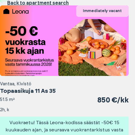
Back to apartment search
Immediately vacant
Vantaa, Kivistö
Topaasikuja 11 As 35
850 €/kk
51.5 m²
2h, k
Vuokraetu! Tässä Leona-kodissa säästät -50€ 15
kuukauden ajan, ja seuraava vuokrantarkistus vasta