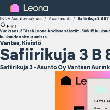
INNA Asuntovuokraus
Apartments
Safiirikuja 3 B 87
Print
Vuokraetu! Tässä Leona-kodissa säästät -50€ 15 kuukauden
kuukauden sitoutumista.
Vantaa
,
Kivistö
Safiirikuja 3 B 
Safiirikuja 3 - Asunto Oy Vantaan Aurin
Bättre s
Genom att k