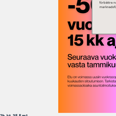
förbättra 
marknadsfö