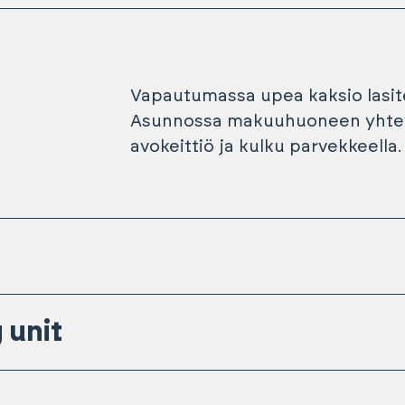
Vapautumassa upea kaksio lasite
Asunnossa makuuhuoneen yhtey
avokeittiö ja kulku parvekkeella.
 unit