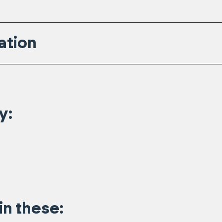
ation
y:
in these: