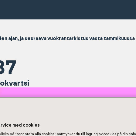
 ajan, ja seuraava vuokrantarkistus vasta tammikuussa 202
87
kokvartsi
ervice med cookies
licka på "acceptera alla cookies" samtycker du till lagring av cookies på din enhe