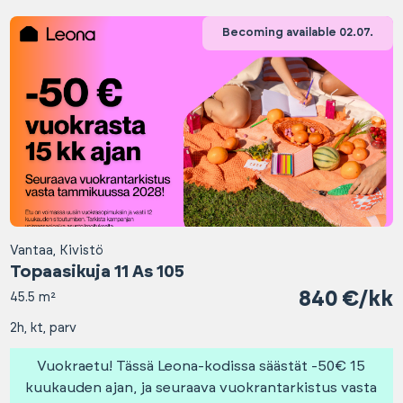
Becoming available 02.07.
Vantaa, Kivistö
Topaasikuja 11 As 105
840 €/kk
45.5 m²
2h, kt, parv
Vuokraetu! Tässä Leona-kodissa säästät -50€ 15
kuukauden ajan, ja seuraava vuokrantarkistus vasta