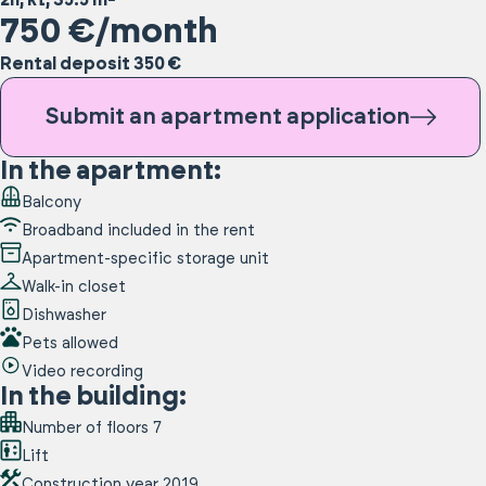
2h, kt
,
35.5
m²
750
€/month
Rental deposit 350 €
Submit an apartment application
In the apartment
:
Balcony
Broadband included in the rent
Apartment-specific storage unit
Walk-in closet
Dishwasher
Pets allowed
Video recording
In the building
:
Number of floors
7
Lift
Construction year
2019