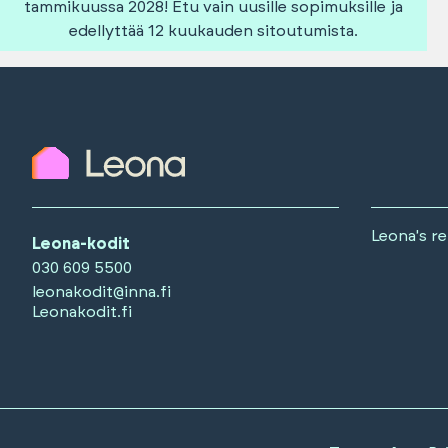
tammikuussa 2028! Etu vain uusille sopimuksille ja
edellyttää 12 kuukauden sitoutumista.
Leona's r
Leona-kodit
030 609 5500
leonakodit@inna.fi
Leonakodit.fi