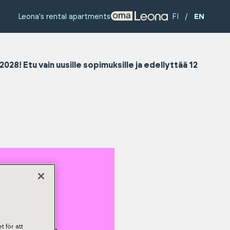
Leona's rental apartments
FI
/
EN
8! Etu vain uusille sopimuksille ja edellyttää 12
t för att