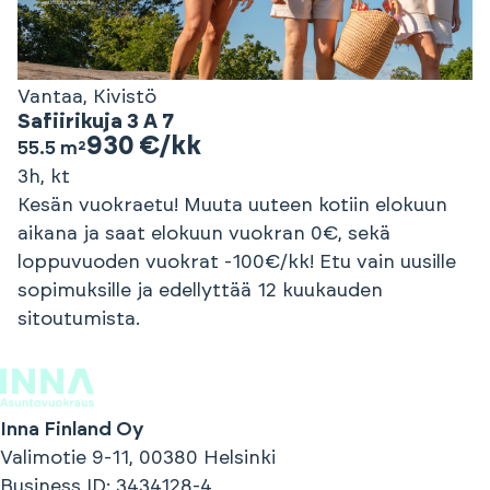
Vantaa, Kivistö
Safiirikuja 3 A 7
930 €/kk
55.5 m²
3h, kt
Kesän vuokraetu! Muuta uuteen kotiin elokuun
aikana ja saat elokuun vuokran 0€, sekä
loppuvuoden vuokrat -100€/kk! Etu vain uusille
sopimuksille ja edellyttää 12 kuukauden
sitoutumista.
Inna Finland Oy
Valimotie 9-11, 00380 Helsinki
Business ID
: 3434128-4