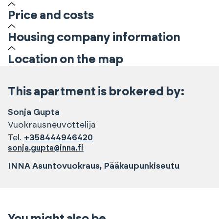
Price and costs
Housing company information
Location on the map
This apartment is brokered by:
Sonja
Gupta
Vuokrausneuvottelija
Tel.
+358444946420
sonja.gupta@inna.fi
INNA Asuntovuokraus, Pääkaupunkiseutu
You might also be