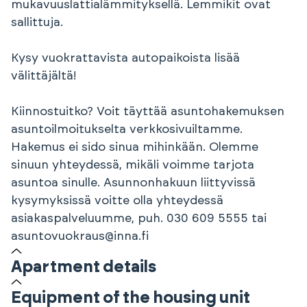
mukavuuslattialämmityksellä. Lemmikit ovat
sallittuja.
Kysy vuokrattavista autopaikoista lisää
välittäjältä!
Kiinnostuitko? Voit täyttää asuntohakemuksen
asuntoilmoitukselta verkkosivuiltamme.
Hakemus ei sido sinua mihinkään. Olemme
sinuun yhteydessä, mikäli voimme tarjota
asuntoa sinulle. Asunnonhakuun liittyvissä
kysymyksissä voitte olla yhteydessä
asiakaspalveluumme, puh. 030 609 5555 tai
asuntovuokraus@inna.fi
Apartment details
Equipment of the housing unit