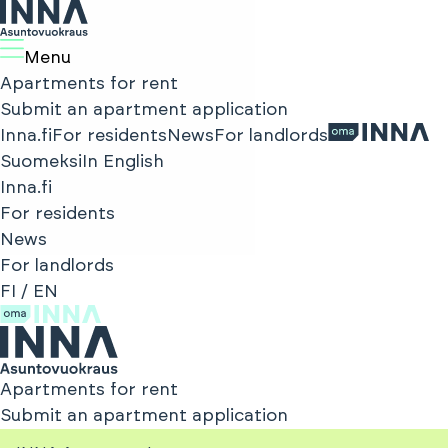
Menu
Apartments for rent
Submit an apartment application
Inna.fi
For residents
News
For landlords
Suomeksi
In English
Inna.fi
For residents
News
For landlords
FI
/
EN
Apartments for rent
Submit an apartment application