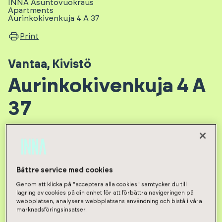
INNA Asuntovuokraus
Apartments
Aurinkokivenkuja 4 A 37
Print
Vantaa
,
Kivistö
Aurinkokivenkuja 4 A
37
Aurinkokivenkuja 4 - Asunto Oy
Vantaan Peikonkivi
Bättre service med cookies
Genom att klicka på "acceptera alla cookies" samtycker du till
lagring av cookies på din enhet för att förbättra navigeringen på
3h, kt
,
66.5
m²
webbplatsen, analysera webbplatsens användning och bistå i våra
marknadsföringsinsatser.
1127
€/month