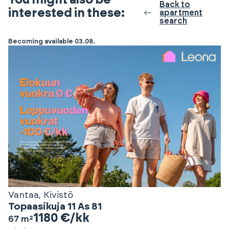
Back to
interested in these:
apartment
search
Becoming available 03.08.
Vantaa, Kivistö
Topaasikuja 11 As 81
1180 €/kk
67 m²