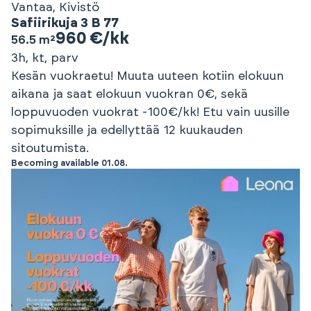
Vantaa, Kivistö
Safiirikuja 3 B 77
960 €/kk
56.5 m²
3h, kt, parv
Kesän vuokraetu! Muuta uuteen kotiin elokuun
aikana ja saat elokuun vuokran 0€, sekä
loppuvuoden vuokrat -100€/kk! Etu vain uusille
sopimuksille ja edellyttää 12 kuukauden
sitoutumista.
Becoming available 01.08.