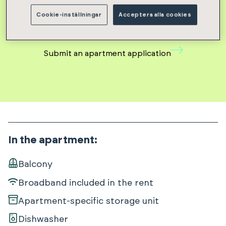
Rental deposit 1127 €
Cookie-inställningar
Acceptera alla cookies
Submit an apartment application
In the apartment
:
Balcony
Broadband included in the rent
Apartment-specific storage unit
Dishwasher