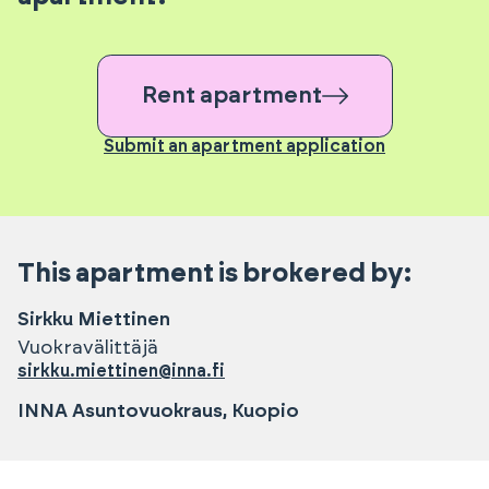
Rent apartment
Submit an apartment application
This apartment is brokered by:
Sirkku
Miettinen
Vuokravälittäjä
sirkku.miettinen@inna.fi
INNA Asuntovuokraus, Kuopio