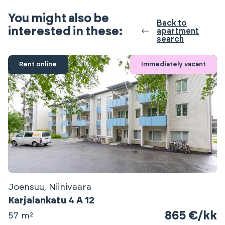
You might also be
Back to
interested in these:
apartment
search
Rent online
Immediately vacant
Joensuu, Niinivaara
Karjalankatu 4 A 12
865 €/kk
57 m²