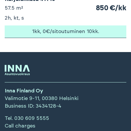
850 €/kk
57.5 m²
2h, kt, s
1kk, 0€/sitoutuminen 10kk.
Inna Finland Oy
Valimotie 9-11, 00380 Helsinki
Business ID
: 3434128-4
Tel.
030 609 5555
Call charges