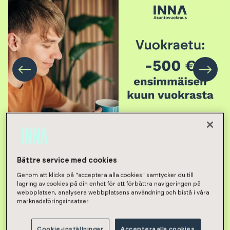
Bättre service med cookies
2h, kt, s
,
63.5
m²
Genom att klicka på "acceptera alla cookies" samtycker du till
915
€/month
lagring av cookies på din enhet för att förbättra navigeringen på
webbplatsen, analysera webbplatsens användning och bistå i våra
marknadsföringsinsatser.
Rental deposit 250 €
Cookie-inställningar
Acceptera alla cookies