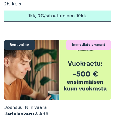
2h, kt, s
1kk, 0€/sitoutuminen 10kk.
Rent online
Immediately vacant
Joensuu, Niinivaara
Karjalankatu 4 A 10