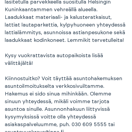
lasitetulla parvekkeella suositulla Helsingin
Kuninkaantammen vehreällä alueella.
Laadukkaat materiaali- ja kalusteratkaisut,
lattiat lautaparkettia, kylpyhuoneen yhteydessä
lattialämmitys, asunnoissa astianpesukone sekä
laadukkaat kodinkoneet. Lemmikit tervetulleita!
Kysy vuokrattavista autopaikoista lisää
välittäjältä!
Kiinnostuitko? Voit täyttää asuntohakemuksen
asuntoilmoitukselta verkkosivuiltamme.
Hakemus ei sido sinua mihinkään. Olemme
sinuun yhteydessä, mikäli voimme tarjota
asuntoa sinulle. Asunnonhakuun liittyvissä
kysymyksissä voitte olla yhteydessä
asiakaspalveluumme, puh. 030 609 5555 tai