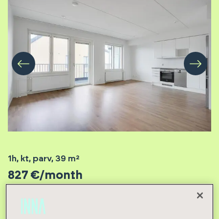
1h, kt, parv
,
39
m²
827
€/month
Rental deposit 827 €