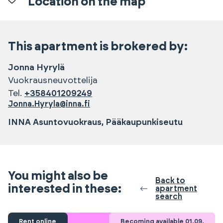
Location on the map
This apartment is brokered by:
Jonna
Hyrylä
Vuokrausneuvottelija
Tel.
+358401209249
Jonna.Hyryla@inna.fi
INNA Asuntovuokraus, Pääkaupunkiseutu
You might also be
Back to
interested in these:
apartment
search
Rent online
Becoming available 01.09.