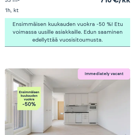
710 €/kk
33 m²
1h, kt
Ensimmäisen kuukauden vuokra -50 %! Etu
voimassa uusille asiakkaille. Edun saaminen
edellyttää vuosisitoumusta.
Immediately vacant