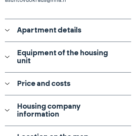
asuntovuokraus@inna.fi
Apartment details
Equipment of the housing
unit
Price and costs
Housing company
information