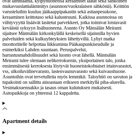
ovat laminaattia, kylpyhuoneissa keraamiset laatat sekä sähköinen
mukavuuslattialämmitys (asunnon/vuokralaisen sähköstä). Keittiön
varusteluihin kuuluu jääkaappipakastin sekä astianpesukone,
keraaminen keittotaso sekä kalusteuuni. Kaikissa asunnoissa on
viihtyvyyttä lisäävät lasitetut parvekkeet, jotka toimivat loistavasti
keväästä syksyyn lisähuoneena. Asunto Oy Mänsälän Meirami
sijaitsee Mäntsälän kirkonkylällä keskeisellä sijainnilla hyvien
palveluiden sekä kulkuyhteyksien lähettyvillä. Lyhyt matka
moottoritielle helpottaa liikkumista Pääkaupunkiseudulle ja
esimerkiksi Lahden suuntaan. Peruspalvelut,
harrastusmahdollisuudet sekä luonto ovat lähellä. Mäntsälän
Meirami tulee olemaan nelikerroksenin, yksiportainen talo, jonka
ensimmäisestä kerroksesta löytyvät huoneistokohtaiset irtainvarastot,
vss, ulkoiluvälinevarasto, lastenvaunuvarasto sekä kuivaushuone.
Asuntoihin ovat tervetulleita myös lemmikit. Taloyhtiö on savuton ja
tupakointi on sallittu ainoastaan erikseen merkityllä piha-alueella.
Vesimaksuennakko ja tasaus oman kulutuksen mukaisesti.
Autopaikkoja on yhteensä 12 kappaletta.
Apartment details