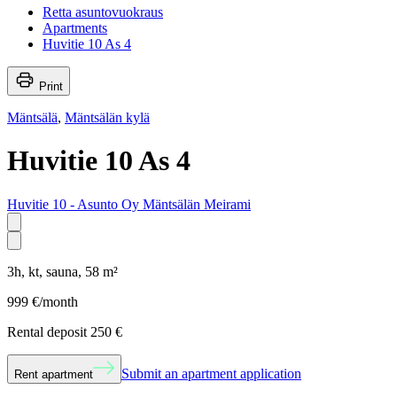
Retta asuntovuokraus
Apartments
Huvitie 10 As 4
Print
Mäntsälä
,
Mäntsälän kylä
Huvitie 10 As 4
Huvitie 10 - Asunto Oy Mäntsälän Meirami
3h, kt, sauna
,
58
m²
999
€/month
Rental deposit 250 €
Submit an apartment application
Rent apartment