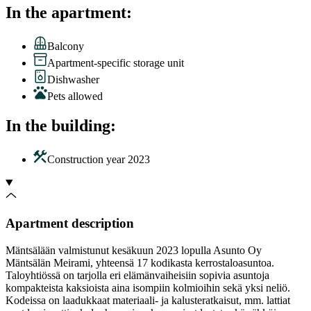
In the apartment
:
Balcony
Apartment-specific storage unit
Dishwasher
Pets allowed
In the building
:
Construction year
2023
Apartment description
Mäntsälään valmistunut kesäkuun 2023 lopulla Asunto Oy
Mäntsälän Meirami, yhteensä 17 kodikasta kerrostaloasuntoa.
Taloyhtiössä on tarjolla eri elämänvaiheisiin sopivia asuntoja
kompakteista kaksioista aina isompiin kolmioihin sekä yksi neliö.
Kodeissa on laadukkaat materiaali- ja kalusteratkaisut, mm. lattiat