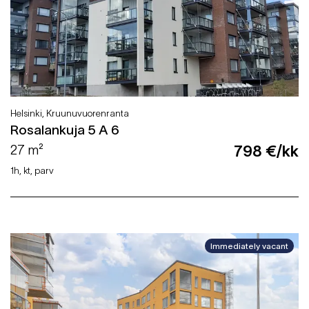
Helsinki, Kruunuvuorenranta
Rosalankuja 5 A 6
27 m²
798 €/kk
1h, kt, parv
Immediately vacant