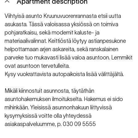
Apartment description
Viihtyisä asunto Kruunuvuorenrannasta etsii uutta
asukasta. Tässä valoisassa yksiössä on toimiva
pohjaratkaisu, sekä modernit kaluste- ja
materiaalivalinnat. Keittiöstä löytyy astianpesukone
helpottamaan arjen askareita, sekä ranskalainen
parveke tuo mukavasti lisää valoa asuntoon. Lemmikit
ovat asuntoon tervetulleita.
Kysy vuokrattavista autopaikoista lisää välittäjältä.
Mikäli kiinnostuit asunnosta, täytäthän
asuntohakemuksen ilmoitukselta. Hakemus ei sido
mihinkään. Yleisissä asunnonhakuun liittyvissä
kysymyksissä voitte olla yhteydessä
asiakaspalveluumme, p. 030 09 5555