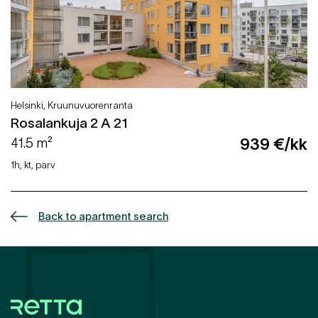
Helsinki, Kruunuvuorenranta
Rosalankuja 2 A 21
41.5 m²
939 €/kk
1h, kt, parv
Back to apartment search