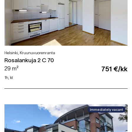
Helsinki, Kruunuvuorenranta
Rosalankuja 2 C 70
29 m²
751 €/kk
1h, kt
Immediately vacant