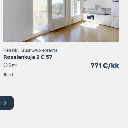
Helsinki, Kruunuvuorenranta
Rosalankuja 2 C 57
771 €/kk
33.5 m²
1h, kt