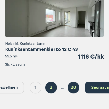
Helsinki, Kuninkaantammi
Kuninkaantammenkierto 12 C 43
1116 €/kk
59.5 m²
3h, kt, sauna
1
2
20
Edellinen
...
Seuraava