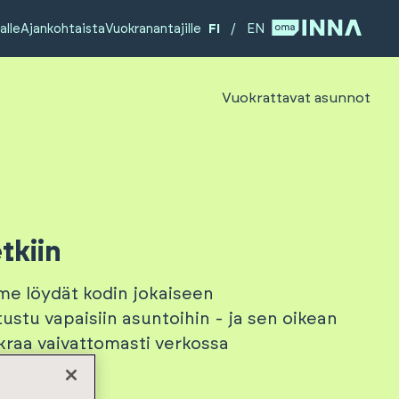
alle
Ajankohtaista
Vuokranantajille
FI
/
EN
Vuokrattavat asunnot
tkiin
me löydät kodin jokaiseen
ustu vapaisiin asuntoihin - ja sen oikean
kraa vaivattomasti verkossa