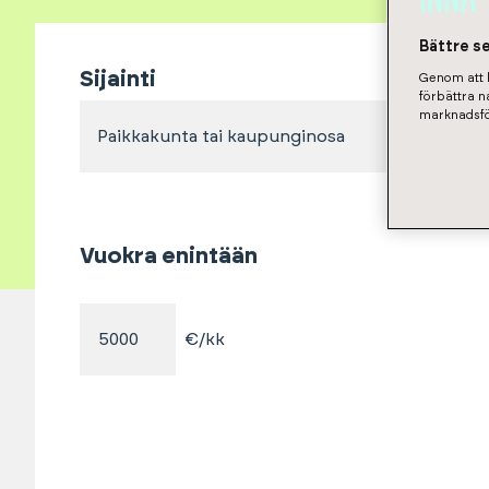
Bättre s
Sijainti
Genom att k
förbättra 
marknadsfö
Paikkakunta tai kaupunginosa
Vuokra enintään
€/kk