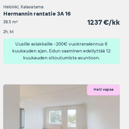
Helsinki, Kalasatama
Hermannin rantatie 3A 16
1237 €/kk
38.5 m²
2h, kt
Uusille asiakkaille -200€ vuokranalennus 6
kuukauden ajan. Edun saaminen edellyttää 12
kuukauden sitoutumista asuntoon.
Heti vapaa