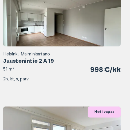
Helsinki, Malminkartano
Juustenintie 2 A 19
998 €/kk
51 m²
2h, kt, s, parv
Heti vapaa