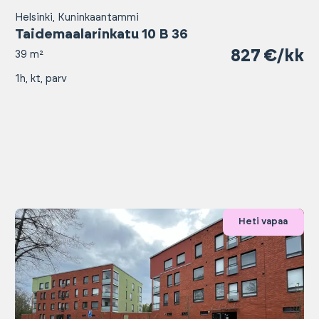
Helsinki, Kuninkaantammi
Taidemaalarinkatu 10 B 36
827 €/kk
39 m²
1h, kt, parv
Heti vapaa