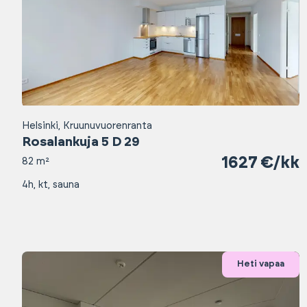
Helsinki, Kruunuvuorenranta
Rosalankuja 5 D 29
1627 €/kk
82 m²
4h, kt, sauna
Heti vapaa