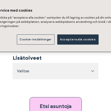
ervice med cookies
Pinta-ala
licka på "acceptera alla cookies" samtycker du till lagring av cookies på din enhe
navigeringen på webbplatsen, analysera webbplatsens användning och bistå i vå
ringsinsatser.
–
Min
m²
Max
m²
Cookie-inställningar
Acceptera alla cookies
Lisätoiveet
Valitse
Etsi asuntoja