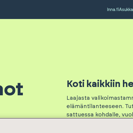
Inna.fi
Asukka
Koti kaikkiin he
not
Laajasta valikoimastam
elämäntilanteeseen. Tut
sattuessa kohdalle, vuo