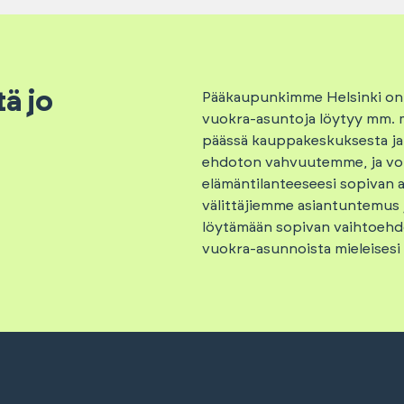
ä jo
Pääkaupunkimme Helsinki on tä
vuokra-asuntoja löytyy mm. m
päässä kauppakeskuksesta ja
ehdoton vahvuutemme, ja voi
elämäntilanteeseesi sopivan 
välittäjiemme asiantuntemus 
löytämään sopivan vaihtoehdon
vuokra-asunnoista mieleisesi 