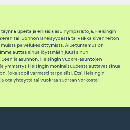
ynnä upeita ja erilaisia asuinympäristöjä. Helsingin
eren tai luonnon läheisyydestä tai vaikka kivenheiton
 muista palvelukeskittymistä. Aluetuntemus on
mme auttaa sinua löytämään juuri sinun
alueen ja asunnon. Helsingin vuokra-asuntojen
ja ymmärrys Helsingin moninaisuudesta auttavat sinua
, joka sopii varmasti tarpeisiisi. Etsi Helsingin
ja ota yhteyttä tai vuokraa suoraan verkosta!