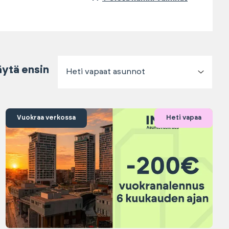
ytä ensin
Heti vapaat asunnot
Vuokraa verkossa
Heti vapaa