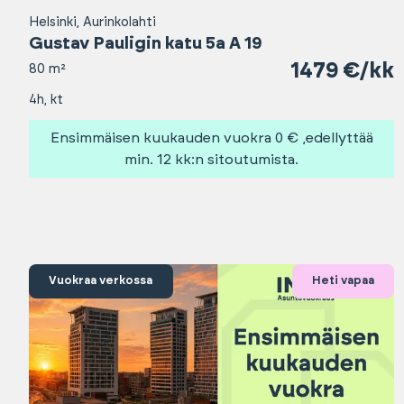
Helsinki, Aurinkolahti
Gustav Pauligin katu 5a A 19
1479 €/kk
80 m²
4h, kt
Ensimmäisen kuukauden vuokra 0 € ,edellyttää
min. 12 kk:n sitoutumista.
Vuokraa verkossa
Heti vapaa