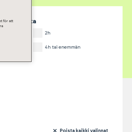
Huoneita
t för att
ra
1h
2h
3h
4h tai enemmän
Poista kaikki valinnat