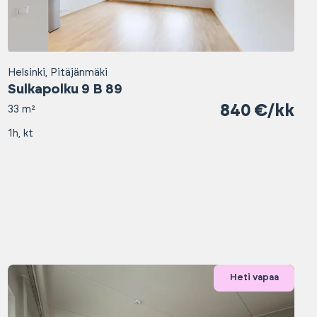
Helsinki, Pitäjänmäki
Sulkapolku 9 B 89
840 €/kk
33 m²
1h, kt
Heti vapaa