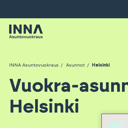
INNA Asuntovuokraus
Asunnot
Helsinki
Vuokra-asun
Helsinki