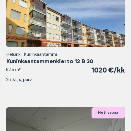
Helsinki, Kuninkaantammi
Kuninkaantammenkierto 12 B 30
1020 €/kk
52.5 m²
2h, kt, s, parv
Heti vapaa