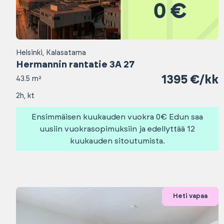
Helsinki, Kalasatama
Hermannin rantatie 3A 27
1395 €/kk
43.5 m²
2h, kt
Ensimmäisen kuukauden vuokra 0€ Edun saa
uusiin vuokrasopimuksiin ja edellyttää 12
kuukauden sitoutumista.
Heti vapaa