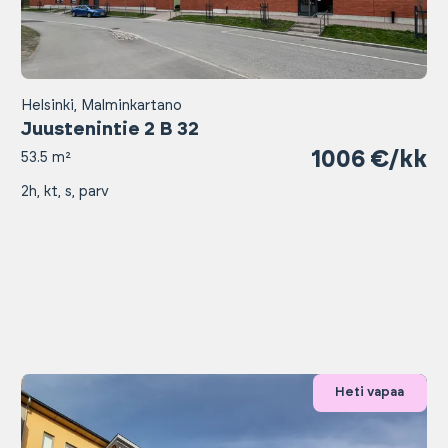
Helsinki, Malminkartano
Juustenintie 2 B 32
1006 €/kk
53.5 m²
2h, kt, s, parv
Heti vapaa