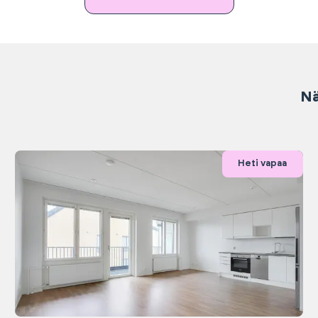
Nä
Heti vapaa