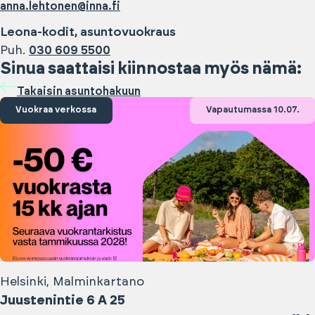
anna.lehtonen@inna.fi
Leona-kodit, asuntovuokraus
Puh.
030 609 5500
Sinua saattaisi kiinnostaa myös nämä:
Takaisin asuntohakuun
Vuokraa verkossa
Vapautumassa 10.07.
Helsinki, Malminkartano
Juustenintie 6 A 25