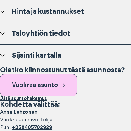
Hinta ja kustannukset
Taloyhtiön tiedot
Sijainti kartalla
Oletko kiinnostunut tästä asunnosta?
Vuokraa asunto
Jätä asuntohakemus
Kohdetta välittää:
Anna
Lehtonen
Vuokrausneuvottelija
Puh.
+358405702929