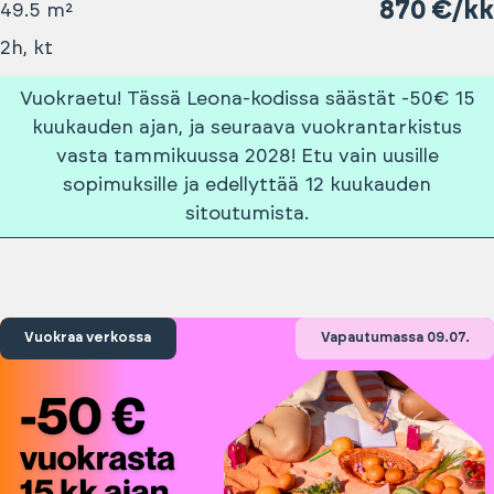
870 €/kk
49.5 m²
2h, kt
Vuokraetu! Tässä Leona-kodissa säästät -50€ 15
kuukauden ajan, ja seuraava vuokrantarkistus
vasta tammikuussa 2028! Etu vain uusille
sopimuksille ja edellyttää 12 kuukauden
sitoutumista.
Vuokraa verkossa
Vapautumassa 09.07.