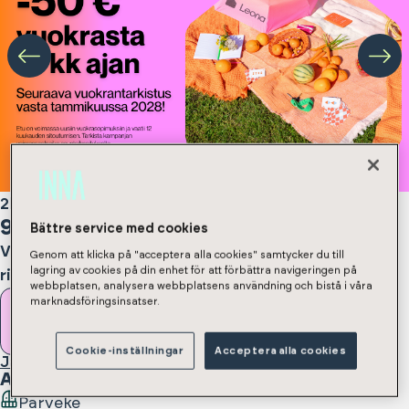
2h, kt, s
,
57.5
m²
920
€/kk
Bättre service med cookies
Vuokravakuus 350 € / 920 € sopimustyypistä
Genom att klicka på "acceptera alla cookies" samtycker du till
lagring av cookies på din enhet för att förbättra navigeringen på
riippuen
webbplatsen, analysera webbplatsens användning och bistå i våra
marknadsföringsinsatser.
Vuokraa asunto
Cookie-inställningar
Acceptera alla cookies
Jätä asuntohakemus
Asunnossa
:
Parveke