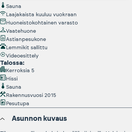
Sauna
Laajakaista kuuluu vuokraan
Huoneistokohtainen varasto
Vaatehuone
Astianpesukone
Lemmikit sallittu
Videoesittely
Talossa
:
Kerroksia
5
Hissi
Sauna
Rakennusvuosi
2015
Pesutupa
Asunnon kuvaus