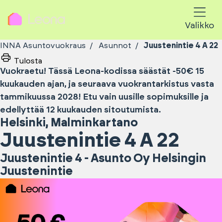
Valikko
INNA Asuntovuokraus
Asunnot
Juustenintie 4 A 22
Tulosta
Vuokraetu! Tässä Leona-kodissa säästät -50€ 15
kuukauden ajan, ja seuraava vuokrantarkistus vasta
tammikuussa 2028! Etu vain uusille sopimuksille ja
edellyttää 12 kuukauden sitoutumista.
Helsinki
,
Malminkartano
Juustenintie 4 A 22
Juustenintie 4 - Asunto Oy Helsingin
Juustenintie