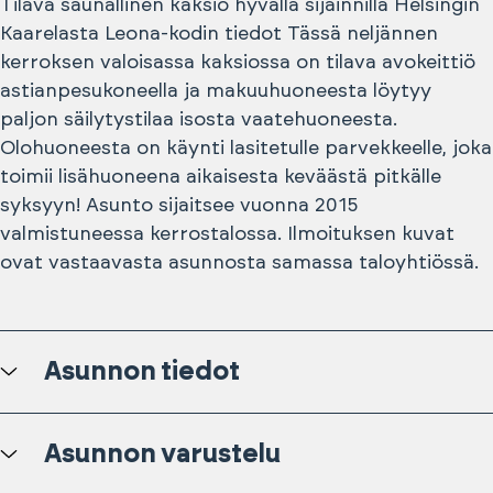
Tilava saunallinen kaksio hyvällä sijainnilla Helsingin
Kaarelasta Leona-kodin tiedot Tässä neljännen
kerroksen valoisassa kaksiossa on tilava avokeittiö
astianpesukoneella ja makuuhuoneesta löytyy
paljon säilytystilaa isosta vaatehuoneesta.
Olohuoneesta on käynti lasitetulle parvekkeelle, joka
toimii lisähuoneena aikaisesta keväästä pitkälle
syksyyn! Asunto sijaitsee vuonna 2015
valmistuneessa kerrostalossa. Ilmoituksen kuvat
ovat vastaavasta asunnosta samassa taloyhtiössä.
Asunnon tiedot
Asunnon varustelu