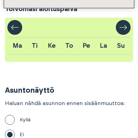
Toivomasi aloituspäivä
Ma
Ti
Ke
To
Pe
La
Su
Asuntonäyttö
Haluan nähdä asunnon ennen sisäänmuuttoa:
Kyllä
Ei