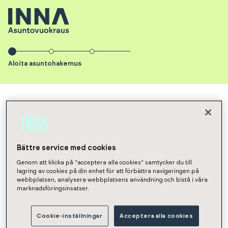
Aloita asuntohakemus
INNA Asuntovuokraus
Asunnot
NaN
Hakemus
Aloita
Bättre service med cookies
Genom att klicka på "acceptera alla cookies" samtycker du till
asuntohakemus
lagring av cookies på din enhet för att förbättra navigeringen på
webbplatsen, analysera webbplatsens användning och bistå i våra
marknadsföringsinsatser.
Vuokrasopimuksen aloituspäivä
Cookie-inställningar
Acceptera alla cookies