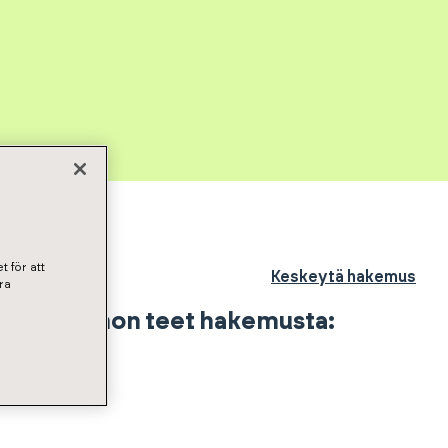
t för att
Keskeytä hakemus
ra
Asunto johon teet hakemusta: