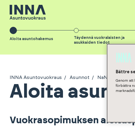
Täydennä vuokralaisten ja
Aloita asuntohakemus
asukkaiden tiedot
Bättre s
INNA Asuntovuokraus
Asunnot
NaN
Hakemu
Genom att k
Aloita asunt
förbättra 
marknadsfö
Vuokrasopimuksen aloitus