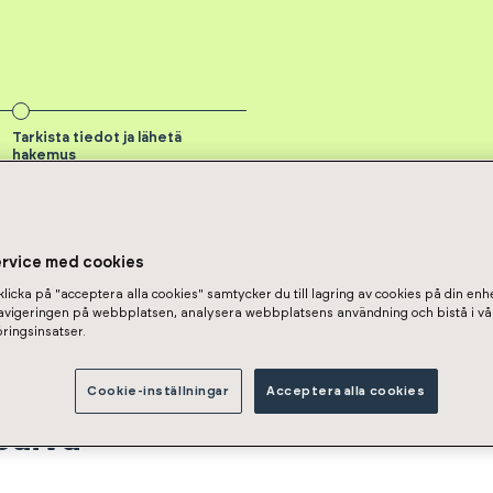
Tarkista tiedot ja lähetä
hakemus
ervice med cookies
s
licka på "acceptera alla cookies" samtycker du till lagring av cookies på din enhe
ohakemus
navigeringen på webbplatsen, analysera webbplatsens användning och bistå i vå
ringsinsatser.
Cookie-inställningar
Acceptera alla cookies
päivä