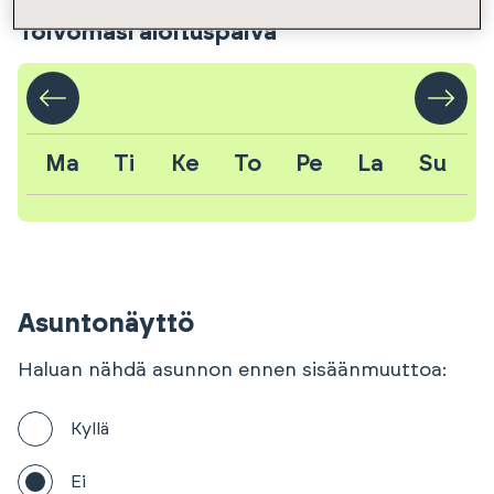
Toivomasi aloituspäivä
Ma
Ti
Ke
To
Pe
La
Su
Asuntonäyttö
Haluan nähdä asunnon ennen sisäänmuuttoa:
Kyllä
Ei