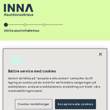
Aloita asuntohakemus
INNA Asuntovuokraus
Asunnot
NaN
Hakemus
Aloita
Bättre service med cookies
Genom att klicka på "acceptera alla cookies" samtycker du till
asuntohakemus
lagring av cookies på din enhet för att förbättra navigeringen på
webbplatsen, analysera webbplatsens användning och bistå i våra
marknadsföringsinsatser.
Vuokrasopimuksen aloituspäivä
Cookie-inställningar
Acceptera alla cookies