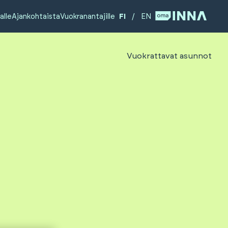
alle
Ajankohtaista
Vuokranantajille
FI
/
EN
Vuokrattavat asunnot