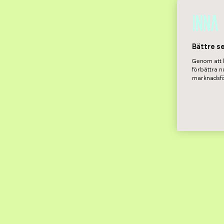
Bättre s
Genom att k
förbättra 
marknadsfö