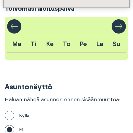
Toivomasi aloituspäivä
Ma
Ti
Ke
To
Pe
La
Su
Asuntonäyttö
Haluan nähdä asunnon ennen sisäänmuuttoa:
Kyllä
Ei