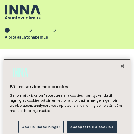
Aloita asuntohakemus
INNA Asuntovuokraus
Asunnot
NaN
Hakemus
Aloita
Bättre service med cookies
Genom att klicka på "acceptera alla cookies" samtycker du till
asuntohakemus
lagring av cookies på din enhet för att förbättra navigeringen på
webbplatsen, analysera webbplatsens användning och bistå i våra
marknadsföringsinsatser.
Vuokrasopimuksen aloituspäivä
Cookie-inställningar
Acceptera alla cookies