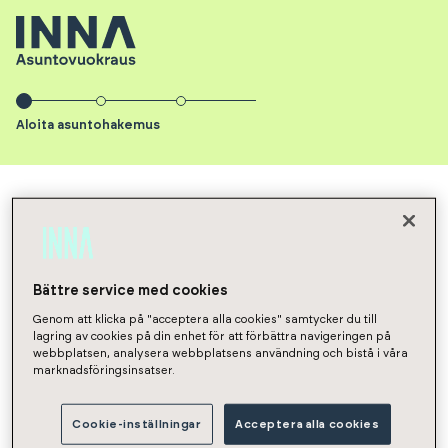
Aloita asuntohakemus
INNA Asuntovuokraus
Asunnot
NaN
Hakemus
Aloita
Bättre service med cookies
Genom att klicka på "acceptera alla cookies" samtycker du till
asuntohakemus
lagring av cookies på din enhet för att förbättra navigeringen på
webbplatsen, analysera webbplatsens användning och bistå i våra
marknadsföringsinsatser.
Vuokrasopimuksen aloituspäivä
Cookie-inställningar
Acceptera alla cookies