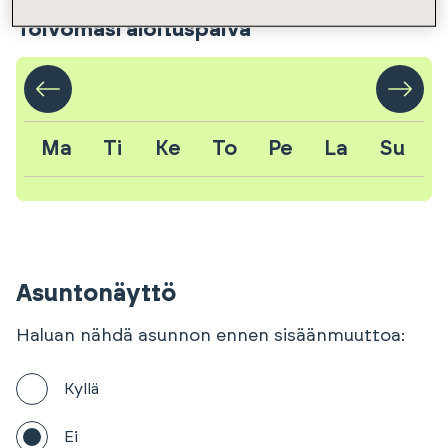
Toivomasi aloituspäivä
Ma
Ti
Ke
To
Pe
La
Su
Asuntonäyttö
Haluan nähdä asunnon ennen sisäänmuuttoa:
Kyllä
Ei